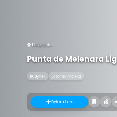
Hiszpania
Punta de Melenara Li
Budynek
Latarnia morska
Byłem tam