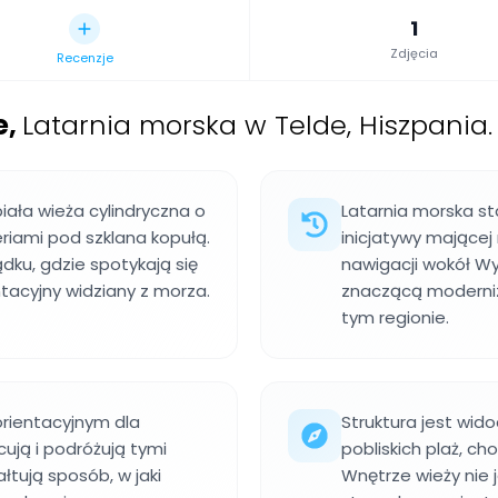
1
Zdjęcia
Recenzje
e
,
Latarnia morska w Telde, Hiszpania.
iała wieża cylindryczna o
Latarnia morska st
riami pod szklana kopułą.
inicjatywy mającej
ądku, gdzie spotykają się
nawigacji wokół Wy
tacyjny widziany z morza.
znaczącą moderni
tym regionie.
rientacyjnym dla
Struktura jest wid
cują i podróżują tymi
pobliskich plaż, c
łtują sposób, w jaki
Wnętrze wieży nie j