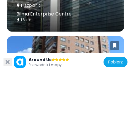
Hiszpania
Bilma Enterprise Centre
1.6 km
Around Us
Pobierz
Przewodnik i mapy
Hiszpania
Arturo Soria 328, Madrid
2.4 km
Hiszpania