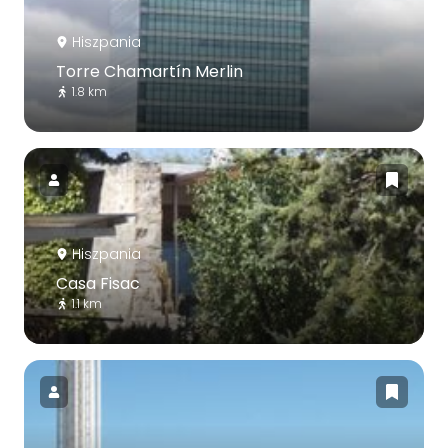
Hiszpania
Torre Chamartín Merlin
1.8 km
Hiszpania
Casa Fisac
1.1 km