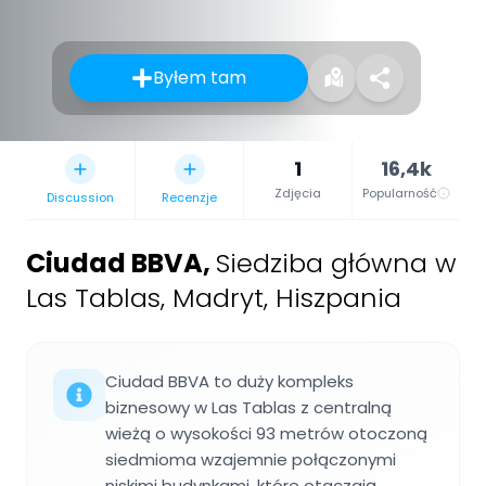
Byłem tam
1
16,4k
Zdjęcia
Popularność
Discussion
Recenzje
Ciudad BBVA
,
Siedziba główna w
Las Tablas, Madryt, Hiszpania
Ciudad BBVA to duży kompleks
biznesowy w Las Tablas z centralną
wieżą o wysokości 93 metrów otoczoną
siedmioma wzajemnie połączonymi
niskimi budynkami, które otaczają