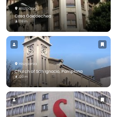
Hiszpania
Casa Goicoechea
138 m
Hiszpania
Church of San Ignacio, Pamplona
120 m