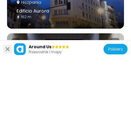
Hiszpania
Edificio Aurora
162 m
Around Us
Pobierz
Przewodnik i mapy
Hiszpania
Callejón
154 m
Hiszpania