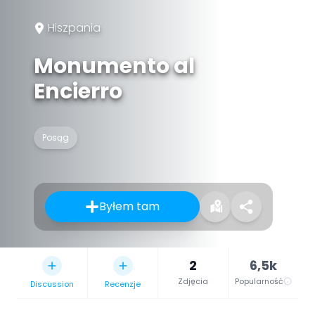
Hiszpania
Monumento al
Encierro
Posąg
Byłem tam
2
6,5k
Zdjęcia
Popularność
Discussion
Recenzje