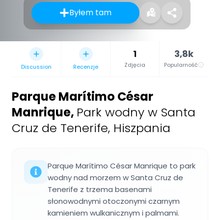
Byłem tam
1
3,8k
Zdjęcia
Popularność
Discussion
Recenzje
Parque Marítimo César
Manrique
,
Park wodny w Santa
Cruz de Tenerife, Hiszpania
Parque Marítimo César Manrique to park
wodny nad morzem w Santa Cruz de
Tenerife z trzema basenami
słonowodnymi otoczonymi czarnym
kamieniem wulkanicznym i palmami.