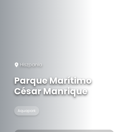
Hiszpania
Parque Marítimo
César Manrique
Aquapark