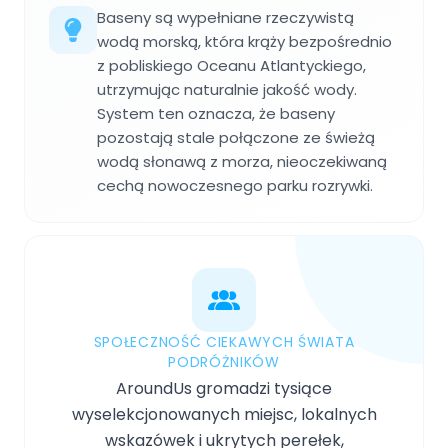
Baseny są wypełniane rzeczywistą
wodą morską, która krąży bezpośrednio
z pobliskiego Oceanu Atlantyckiego,
utrzymując naturalnie jakość wody.
System ten oznacza, że baseny
pozostają stale połączone ze świeżą
wodą słonawą z morza, nieoczekiwaną
cechą nowoczesnego parku rozrywki.
SPOŁECZNOŚĆ CIEKAWYCH ŚWIATA
PODRÓŻNIKÓW
AroundUs gromadzi tysiące
wyselekcjonowanych miejsc, lokalnych
wskazówek i ukrytych perełek,