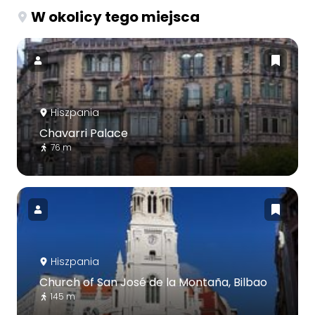
W okolicy tego miejsca
Hiszpania
Chavarri Palace
76 m
Hiszpania
Church of San José de la Montaña, Bilbao
145 m