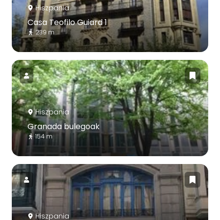
Hiszpania
Casa Teofilo Guiard 1
239 m
Hiszpania
Granada bulegoak
154 m
Hiszpania