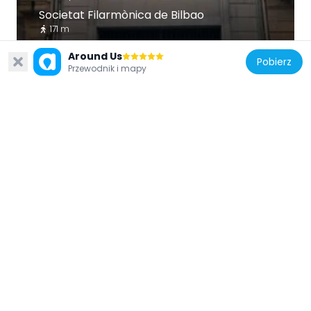
Societat Filarmònica de Bilbao
171 m
Around Us
Pobierz
Przewodnik i mapy
Hiszpania
Calle Elkano 11-13
242 m
Hiszpania
Diputación 8, Bilbao