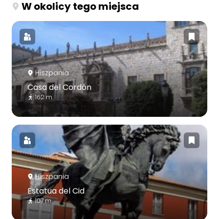
W okolicy tego miejsca
Hiszpania
Casa del Cordón
162 m
Hiszpania
Estatua del Cid
107 m