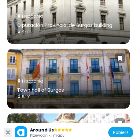
Hiszpania
Diputación Provincial de Burgos building
47 m
Hiszpania
Town hall of Burgos
117 m
Around Us
Pobierz
Przewodnik i mapy