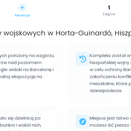
1
Zdjęcia
Recenzje
 wojskowych w Horta-Guinardó, Hiszp
owych położony na wzgórzu
Kompleks został w
etrów nad poziomem
hiszpańskiej wojny
głe widoki na Barcelonę i
w celu ochrony Ba
ealną ekspozycję na
zakończeniu konfli
mieszkalne, które
dziesięciolecia.
ało się dzielnicą po
Miejsce jest łatwo
bunkra i wokół nich,
możesz iść pieszo 