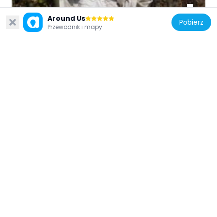
Around Us
Pobierz
Przewodnik i mapy
Hiszpania
Fernán-González. 1º Conde Independiente
de Castilla, Madrid
71 m
Hiszpania
Statue of Sancha of León, Madrid
94 m