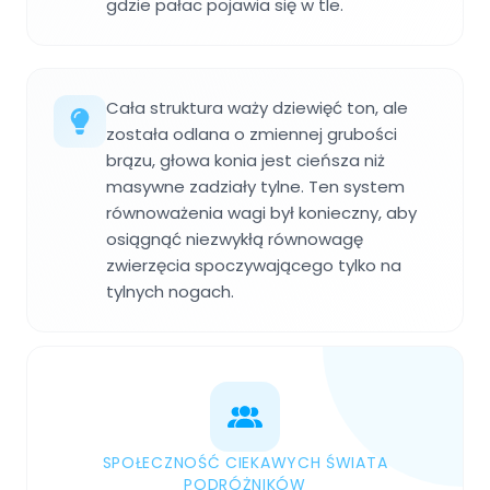
gdzie pałac pojawia się w tle.
Cała struktura waży dziewięć ton, ale
została odlana o zmiennej grubości
brązu, głowa konia jest cieńsza niż
masywne zadziały tylne. Ten system
równoważenia wagi był konieczny, aby
osiągnąć niezwykłą równowagę
zwierzęcia spoczywającego tylko na
tylnych nogach.
SPOŁECZNOŚĆ CIEKAWYCH ŚWIATA
PODRÓŻNIKÓW