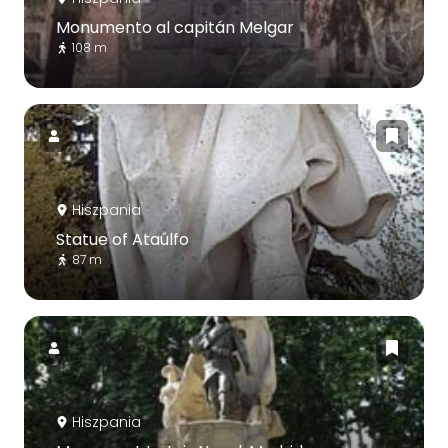
Monumento al capitán Melgar
108 m
Hiszpania
Statue of Ataúlfo
87 m
Hiszpania