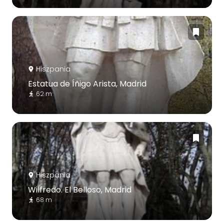
Hiszpania
Estatua de Íñigo Arista, Madrid
62 m
Hiszpania
Wilfredo. El Belloso, Madrid
68 m