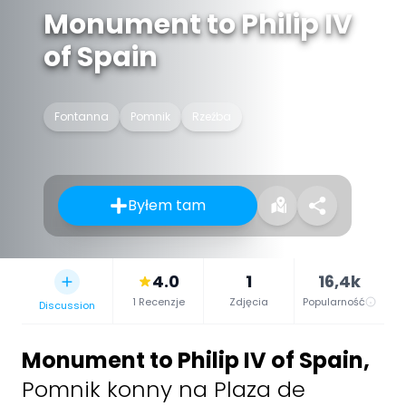
Monument to Philip IV
of Spain
Fontanna
Pomnik
Rzeźba
Byłem tam
4.0
1
16,4k
1 Recenzje
Zdjęcia
Popularność
Discussion
Monument to Philip IV of Spain
,
Pomnik konny na Plaza de