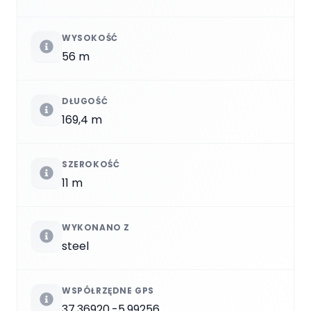
WYSOKOŚĆ
56 m
DŁUGOŚĆ
169,4 m
SZEROKOŚĆ
11 m
WYKONANO Z
steel
WSPÓŁRZĘDNE GPS
37.36920,-5.99256