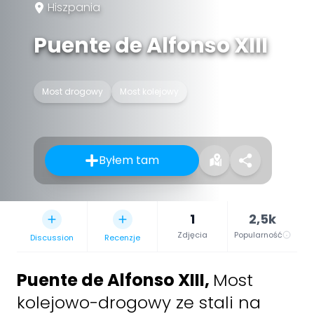
Hiszpania
Puente de Alfonso XIII
Most drogowy
Most kolejowy
Byłem tam
1
2,5k
Zdjęcia
Popularność
Discussion
Recenzje
Puente de Alfonso XIII
,
Most
kolejowo-drogowy ze stali na