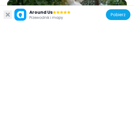
Around Us
Pobierz
Przewodnik i mapy
Hiszpania
Las Delicias Gardens
301 m
Hiszpania
Fountain of the Frogs
678 m