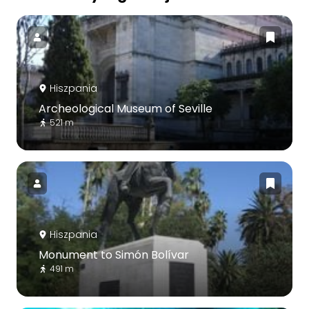
Hiszpania
Archeological Museum of Seville
521 m
Hiszpania
Monument to Simón Bolívar
491 m