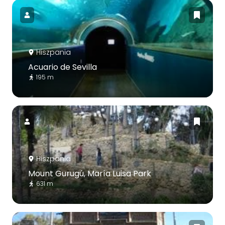
Hiszpania
Acuario de Sevilla
195 m
Hiszpania
Mount Gurugú, María Luisa Park
631 m