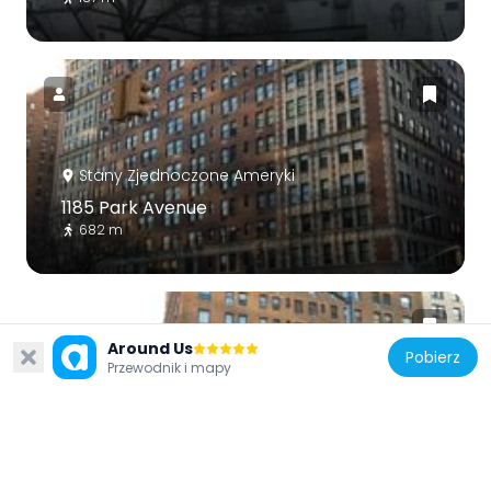
Stany Zjednoczone Ameryki
1185 Park Avenue
682 m
Around Us
Pobierz
Przewodnik i mapy
Stany Zjednoczone Ameryki
1235 Park Avenue
521 m