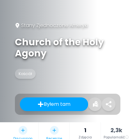
Stany Zjednoczone Ameryki
Church of the Holy
Agony
Kościół
Byłem tam
1
2,3k
Zdjęcia
Popularność
Discussion
Recenzje