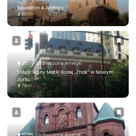
Squadron A Armory
657 m
Stany Zjednoczone Ameryki
Sobór Ikony Matki Bożej „Znak” w Nowym
Jorku
718 m
Stany Zjednoczone Ameryki