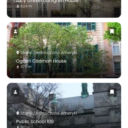
Lucy Drexel Dahlgren House
624 m
Stany Zjednoczone Ameryki
Ogden Codman House
672 m
Stany Zjednoczone Ameryki
Public School 109
187 m