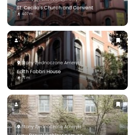
St. Cecilia's Church and Convent
407 m
Stany Zjednoczone Ameryki
Edith Fabbri House
711 m
Stany Zjednoczone Ameryki