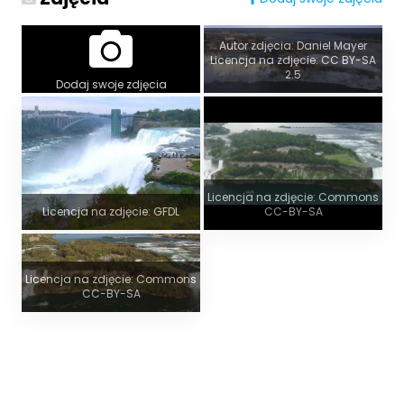
Autor zdjęcia: Daniel Mayer
Licencja na zdjęcie: CC BY-SA
2.5
Dodaj swoje zdjęcia
Licencja na zdjęcie: Commons
Licencja na zdjęcie: GFDL
CC-BY-SA
Licencja na zdjęcie: Commons
CC-BY-SA