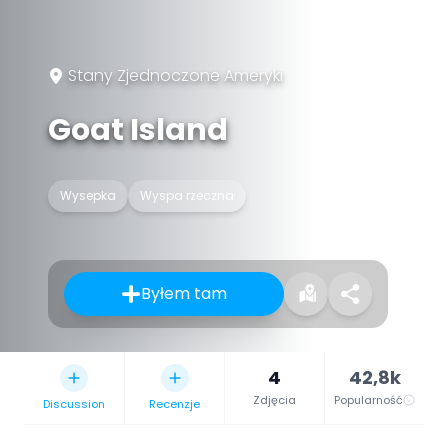
Stany Zjednoczone Ameryki
Goat Island
Wysepka
Wyspa rzeczna
Byłem tam
4
42,8k
Zdjęcia
Popularność
Discussion
Recenzje