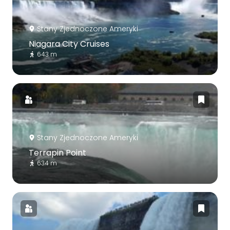
Stany Zjednoczone Ameryki
Niagara City Cruises
643 m
Stany Zjednoczone Ameryki
Terrapin Point
634 m