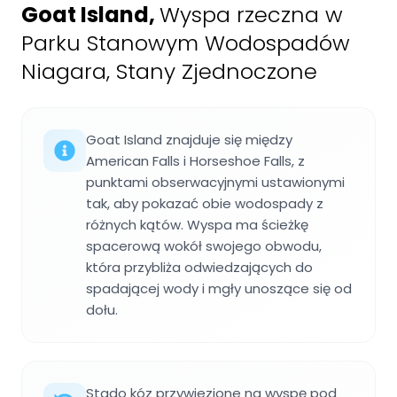
Goat Island
,
Wyspa rzeczna w
Parku Stanowym Wodospadów
Niagara, Stany Zjednoczone
Goat Island znajduje się między
American Falls i Horseshoe Falls, z
punktami obserwacyjnymi ustawionymi
tak, aby pokazać obie wodospady z
różnych kątów. Wyspa ma ścieżkę
spacerową wokół swojego obwodu,
która przybliża odwiedzających do
spadającej wody i mgły unoszące się od
dołu.
Stado kóz przywiezione na wyspę pod