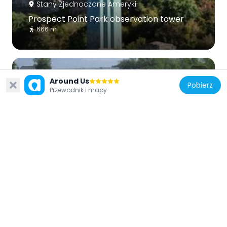
Stany Zjednoczone Ameryki
Prospect Point Park observation tower
666 m
Around Us
Pobierz
Przewodnik i mapy
Stany Zjednoczone Ameryki
Three Sisters Islands
279 m
Stany Zjednoczone Ameryki