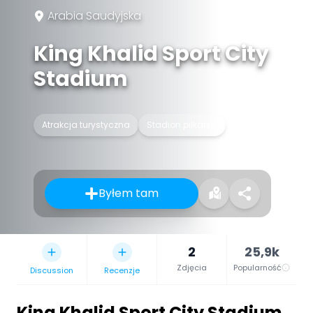
Arabia Saudyjska
King Khalid Sport City
Stadium
Atrakcja turystyczna
Stadion piłkarski
Byłem tam
2
25,9k
Zdjęcia
Popularność
Discussion
Recenzje
King Khalid Sport City Stadium
,