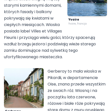
starymi kamiennymi domami,
których fasady i balkony
pokrywają się kwiatami w
Yvoire
ciepłych miesiącach. Wioska
Yvoire, Francja
posiada label Villes et Villages
Fleuris i przyciąga wielu gości, którzy spacerują
wzdłuż brzegu jeziora i podziwiają wieże starego
zamku dominujące nad sylwetką tego
ufortyfikowanego miasteczka.
Gerberoy to mała wioska w
Pikardii, w departamencie
Oise, znana przede wszystkim
ze swoich róż. Wiosną i na
początku lata czerwone,
różowe i białe róże pokrywają
stare domy z muru pruskiego