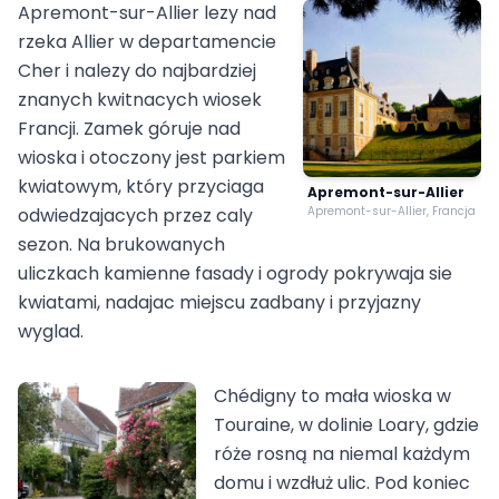
Apremont-sur-Allier lezy nad
rzeka Allier w departamencie
Cher i nalezy do najbardziej
znanych kwitnacych wiosek
Francji. Zamek góruje nad
wioska i otoczony jest parkiem
kwiatowym, który przyciaga
Apremont-sur-Allier
odwiedzajacych przez caly
Apremont-sur-Allier, Francja
sezon. Na brukowanych
uliczkach kamienne fasady i ogrody pokrywaja sie
kwiatami, nadajac miejscu zadbany i przyjazny
wyglad.
Chédigny to mała wioska w
Touraine, w dolinie Loary, gdzie
róże rosną na niemal każdym
domu i wzdłuż ulic. Pod koniec