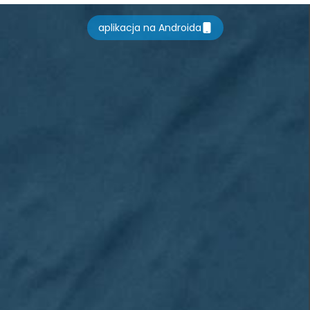
wzgórzach i
panoramiczne
aplikacja na Androida
krajobrazy