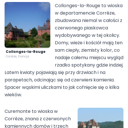
Collonges-la-Rouge to wioska
w departamencie Corrèze,
zbudowana niemal w całości z
czerwonego piaskowca
wydobywanego w tej okolicy.
Domy, wieże i kościół mają ten
sam ciepły, ziemisty kolor, co
Collonges-la-Rouge
Corrèze, Francja
nadaje całemu miejscu wygląd
rzadko spotykany gdzie indziej.
Latem kwiaty pojawiają się przy drzwiach i na
parapetach, odcinając się od czerwieni kamienia.
Spacer wąskimi uliczkami to jak cofnięcie się o kilka
wieków.
Curemonte to wioska w
Corrèze, znana z czerwonych
kamiennych domów i trzech