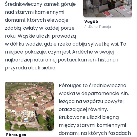
Średniowieczny zamek góruje
nad starymi kamiennymi
domami, których elewacje
Vogüé
zdobią kwiaty w każdej porze
Ardèche, Francja
roku. Wąskie uliczki prowadzą
w dół ku wodzie, gdzie rzeka odbija sylwetkę wsi. To
miejsce pokazuje, czym jest Ardèche w swojej
najbardziej naturalnej postaci: kamień, historia i
przyroda obok siebie.
Pérouges to średniowieczna
wioska w departamencie Ain,
leżąca na wzgórzu powyżej
otaczającej równiny.
Brukowane uliczki biegną
między starymi kamiennymi
domami, na których fasadach
Pérouges