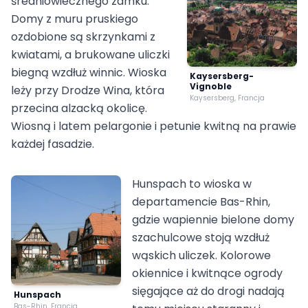
średniowiecznego zamku.
Domy z muru pruskiego
ozdobione są skrzynkami z
kwiatami, a brukowane uliczki
biegną wzdłuż winnic. Wioska
Kaysersberg-
Vignoble
leży przy Drodze Wina, która
Kaysersberg, Francja
przecina alzacką okolicę.
Wiosną i latem pelargonie i petunie kwitną na prawie
każdej fasadzie.
Hunspach to wioska w
departamencie Bas-Rhin,
gdzie wapiennie bielone domy
szachulcowe stoją wzdłuż
wąskich uliczek. Kolorowe
okiennice i kwitnące ogrody
sięgające aż do drogi nadają
Hunspach
Bas-Rhin, Francja