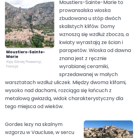
Moustiers-Sainte-Marie to
prowansalska wioska
zbudowana u stóp dwóch
skalistych klifów. Domy
wznoszą się wzdłuż zbocza, a
kwiaty wyrastają ze ścian i
parapetów. Wioska od dawna
Moustiers-Sainte-
Marie
znana jest z ręcznie
Alpy Górnej Prowansji,
wyrabianej ceramiki,
Francja
sprzedawanej w małych
warsztatach wzdłuż uliczek. Między dwoma klifami,
wysoko nad dachami, rozciąga się łańcuch z
metalową gwiazdą, widok charakterystyczny dla
tego miejsca od wieków.
Gordes lezy na skalnym
wzgorzu w Vaucluse, w sercu