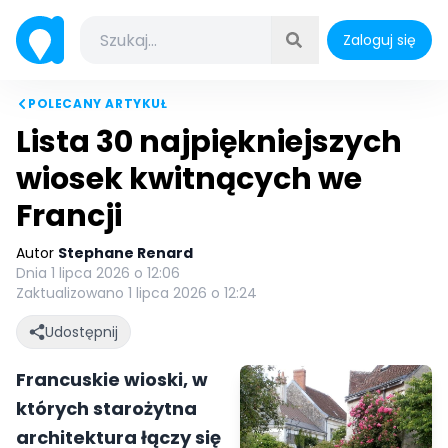
Zaloguj się
POLECANY ARTYKUŁ
Lista 30 najpiękniejszych
wiosek kwitnących we
Francji
Autor
Stephane Renard
Dnia 1 lipca 2026 o 12:06
Zaktualizowano 1 lipca 2026 o 12:24
Udostępnij
Francuskie wioski, w
których starożytna
architektura łączy się