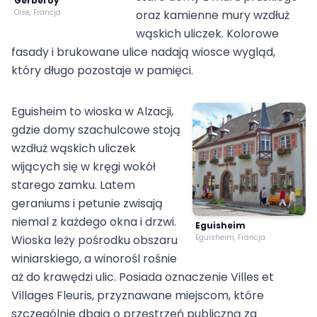
Gerberoy
Oise, Francja
oraz kamienne mury wzdłuż
wąskich uliczek. Kolorowe
fasady i brukowane ulice nadają wiosce wygląd,
który długo pozostaje w pamięci.
Eguisheim to wioska w Alzacji,
gdzie domy szachulcowe stoją
wzdłuż wąskich uliczek
wijących się w kręgi wokół
starego zamku. Latem
geraniums i petunie zwisają
niemal z każdego okna i drzwi.
Eguisheim
Wioska leży pośrodku obszaru
Eguisheim, Francja
winiarskiego, a winorośl rośnie
aż do krawędzi ulic. Posiada oznaczenie Villes et
Villages Fleuris, przyznawane miejscom, które
szczególnie dbają o przestrzeń publiczną za