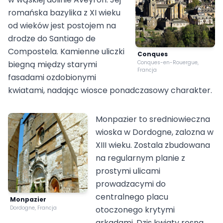
romańska bazylika z XI wieku
od wieków jest postojem na
drodze do Santiago de
Compostela. Kamienne uliczki
Conques
biegną między starymi
Conques-en-Rouergue,
Francja
fasadami ozdobionymi
kwiatami, nadając wiosce ponadczasowy charakter.
Monpazier to sredniowieczna
wioska w Dordogne, zalozna w
XIII wieku. Zostala zbudowana
na regularnym planie z
prostymi ulicami
prowadzacymi do
centralnego placu
Monpazier
Dordogne, Francja
otoczonego krytymi
arkadami. Dzis kwiaty rosna