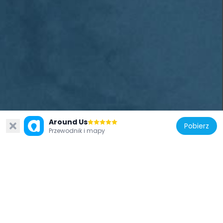
Yvoire
Around Us
Pobierz
Yvoire to średniowieczna wioska nad brzegiem Jeziora Genewskiego w Haute-Savoie. Wąskie uliczki biegną między starymi kamiennymi domami, których fasady i balkony pokrywają się kwiatami w ciepłych miesiącach. Wioska posiada label Villes et Villages Fleuris i przyciąga wielu gości, którzy spacerują wzdłuż brzegu jeziora i podziwiają wieże starego zamku dominujące nad sylwetką tego ufortyfikowanego miasteczka.
28,5k
Przewodnik i mapy