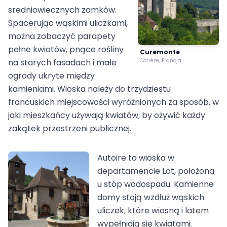
sredniowiecznych zamków.
Spacerując wąskimi uliczkami,
można zobaczyć parapety
pełne kwiatów, pnące rośliny
Curemonte
na starych fasadach i małe
Corrèze, Francja
ogrody ukryte między
kamieniami. Wioska należy do trzydziestu
francuskich miejscowości wyróżnionych za sposób, w
jaki mieszkańcy używają kwiatów, by ożywić każdy
zakątek przestrzeni publicznej.
Autoire to wioska w
departamencie Lot, położona
u stóp wodospadu. Kamienne
domy stoją wzdłuż wąskich
uliczek, które wiosną i latem
wypełniają się kwiatami.