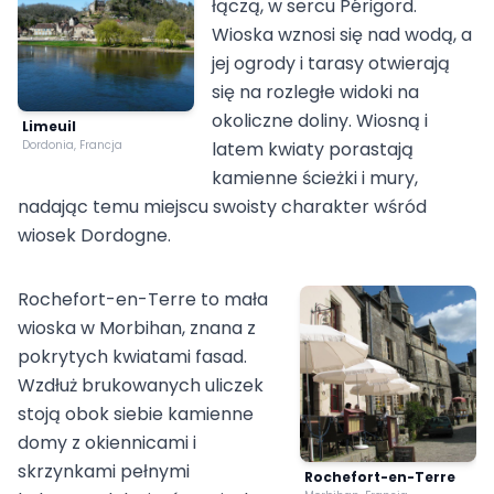
łączą, w sercu Périgord.
Wioska wznosi się nad wodą, a
jej ogrody i tarasy otwierają
się na rozległe widoki na
okoliczne doliny. Wiosną i
Limeuil
Dordonia, Francja
latem kwiaty porastają
kamienne ścieżki i mury,
nadając temu miejscu swoisty charakter wśród
wiosek Dordogne.
Rochefort-en-Terre to mała
wioska w Morbihan, znana z
pokrytych kwiatami fasad.
Wzdłuż brukowanych uliczek
stoją obok siebie kamienne
domy z okiennicami i
skrzynkami pełnymi
Rochefort-en-Terre