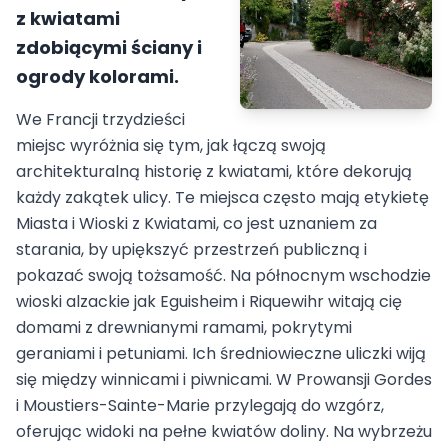
z kwiatami
zdobiącymi ściany i
ogrody kolorami.
We Francji trzydzieści
miejsc wyróżnia się tym, jak łączą swoją
architekturalną historię z kwiatami, które dekorują
każdy zakątek ulicy. Te miejsca często mają etykietę
Miasta i Wioski z Kwiatami, co jest uznaniem za
starania, by upiększyć przestrzeń publiczną i
pokazać swoją tożsamość. Na północnym wschodzie
wioski alzackie jak Eguisheim i Riquewihr witają cię
domami z drewnianymi ramami, pokrytymi
geraniami i petuniami. Ich średniowieczne uliczki wiją
się między winnicami i piwnicami. W Prowansji Gordes
i Moustiers-Sainte-Marie przylegają do wzgórz,
oferując widoki na pełne kwiatów doliny. Na wybrzeżu