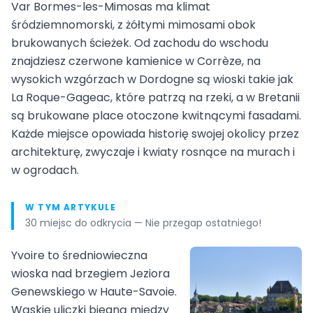
Var Bormes-les-Mimosas ma klimat
śródziemnomorski, z żółtymi mimosami obok
brukowanych ścieżek. Od zachodu do wschodu
znajdziesz czerwone kamienice w Corrèze, na
wysokich wzgórzach w Dordogne są wioski takie jak
La Roque-Gageac, które patrzą na rzeki, a w Bretanii
są brukowane place otoczone kwitnącymi fasadami.
Każde miejsce opowiada historię swojej okolicy przez
architekturę, zwyczaje i kwiaty rosnące na murach i
w ogrodach.
W TYM ARTYKULE
30 miejsc do odkrycia — Nie przegap ostatniego!
Yvoire to średniowieczna
wioska nad brzegiem Jeziora
Genewskiego w Haute-Savoie.
Wąskie uliczki biegną między