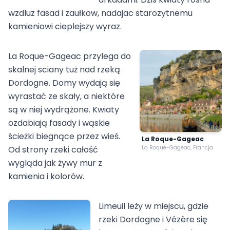
wzdluz fasad i zaułkow, nadajac starozytnemu
kamieniowi cieplejszy wyraz.
La Roque-Gageac przylega do
skalnej sciany tuż nad rzeką
Dordogne. Domy wydają się
wyrastać ze skały, a niektóre
są w niej wydrążone. Kwiaty
ozdabiają fasady i wąskie
ścieżki biegnące przez wieś.
La Roque-Gageac
Od strony rzeki całość
La Roque-Gageac, Francja
wygląda jak żywy mur z
kamienia i kolorów.
Limeuil leży w miejscu, gdzie
rzeki Dordogne i Vézère się