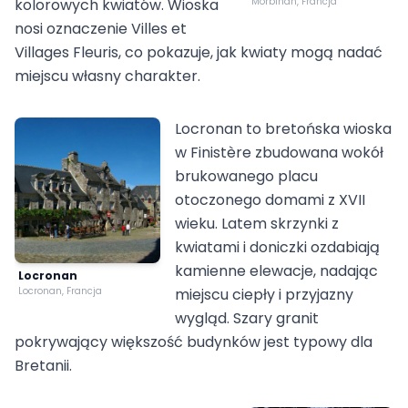
kolorowych kwiatów. Wioska
Morbihan, Francja
nosi oznaczenie Villes et
Villages Fleuris, co pokazuje, jak kwiaty mogą nadać
miejscu własny charakter.
Locronan to bretońska wioska
w Finistère zbudowana wokół
brukowanego placu
otoczonego domami z XVII
wieku. Latem skrzynki z
kwiatami i doniczki ozdabiają
kamienne elewacje, nadając
Locronan
Locronan, Francja
miejscu ciepły i przyjazny
wygląd. Szary granit
pokrywający większość budynków jest typowy dla
Bretanii.