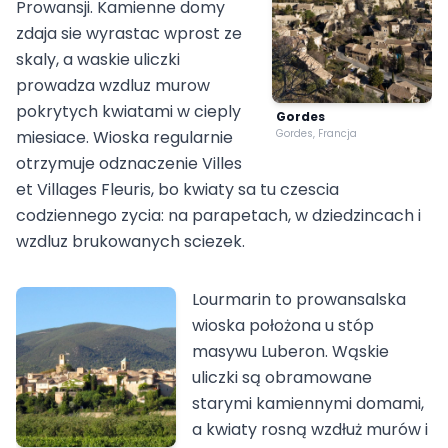
Prowansji. Kamienne domy
zdaja sie wyrastac wprost ze
skaly, a waskie uliczki
prowadza wzdluz murow
pokrytych kwiatami w cieply
Gordes
miesiace. Wioska regularnie
Gordes, Francja
otrzymuje odznaczenie Villes
et Villages Fleuris, bo kwiaty sa tu czescia
codziennego zycia: na parapetach, w dziedzincach i
wzdluz brukowanych sciezek.
Lourmarin to prowansalska
wioska położona u stóp
masywu Luberon. Wąskie
uliczki są obramowane
starymi kamiennymi domami,
a kwiaty rosną wzdłuż murów i