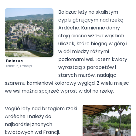
Balazuc leży na skalistym
cyplu górującym nad rzeką
Ardèche. Kamienne domy
stoją ciasno wzdłuż wąskich
uliczek, które biegną w górę i
w dół między różnymi
poziomami wsi. Latem kwiaty
Balazuc
Balazuc, Francja
wyrastają z parapetów i
starych murów, nadając
szaremu kamieniowi kolorowy wygląd. Z wielu miejsc
we wsi można spojrzeć wprost w dół na rzekę.
Vogüé leży nad brzegiem rzeki
Ardèche i należy do
najbardziej znanych
kwiatowych wsi Francji.