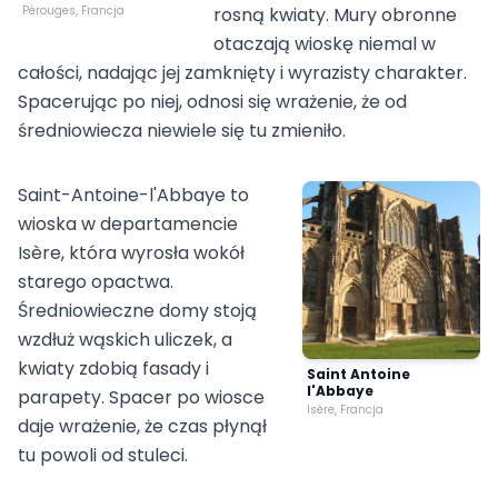
Pérouges, Francja
rosną kwiaty. Mury obronne
otaczają wioskę niemal w
całości, nadając jej zamknięty i wyrazisty charakter.
Spacerując po niej, odnosi się wrażenie, że od
średniowiecza niewiele się tu zmieniło.
Saint-Antoine-l'Abbaye to
wioska w departamencie
Isère, która wyrosła wokół
starego opactwa.
Średniowieczne domy stoją
wzdłuż wąskich uliczek, a
kwiaty zdobią fasady i
Saint Antoine
l'Abbaye
parapety. Spacer po wiosce
Isère, Francja
daje wrażenie, że czas płynął
tu powoli od stuleci.