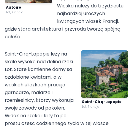
Wioska należy do trzydziestu
Autoire
Lot, Francja
najbardziej uroczych
kwitnących wiosek Francji,
gdzie stara architektura i przyroda tworzą spójną
całość.
Saint-Cirq-Lapopie lezy na
skale wysoko nad dolina rzeki
Lot. Stare kamienne domy sa
ozdobione kwiatami, a w
waskich uliczkach pracuja
garncarze, malarze i
rzemieslnicy, ktorzy wykonuja
Saint-Cirq-Lapopie
swoje zawody od pokolen.
Lot, Francja
Widok na rzeke i klify to po
prostu czesc codziennego zycia w tej wiosce.