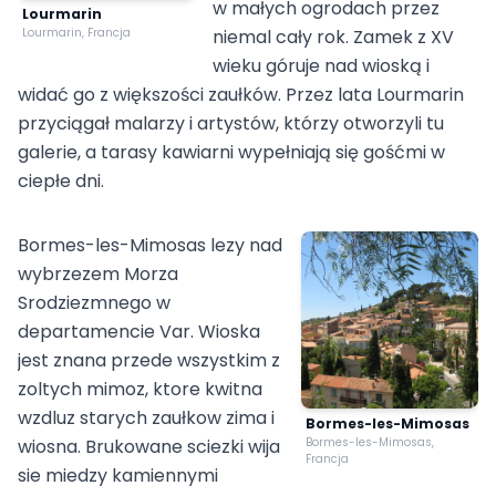
w małych ogrodach przez
Lourmarin
Lourmarin, Francja
niemal cały rok. Zamek z XV
wieku góruje nad wioską i
widać go z większości zaułków. Przez lata Lourmarin
przyciągał malarzy i artystów, którzy otworzyli tu
galerie, a tarasy kawiarni wypełniają się gośćmi w
ciepłe dni.
Bormes-les-Mimosas lezy nad
wybrzezem Morza
Srodziezmnego w
departamencie Var. Wioska
jest znana przede wszystkim z
zoltych mimoz, ktore kwitna
wzdluz starych zaułkow zima i
Bormes-les-Mimosas
wiosna. Brukowane sciezki wija
Bormes-les-Mimosas,
Francja
sie miedzy kamiennymi