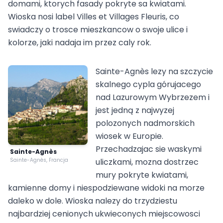
domami, ktorych fasady pokryte sa kwiatami.
Wioska nosi label Villes et Villages Fleuris, co
swiadczy o trosce mieszkancow o swoje ulice i
kolorze, jaki nadaja im przez caly rok.
Sainte-Agnès lezy na szczycie
skalnego cypla górujacego
nad Lazurowym Wybrzezem i
jest jedną z najwyzej
polozonych nadmorskich
wiosek w Europie.
Przechadzajac sie waskymi
Sainte-Agnès
Sainte-Agnès, Francja
uliczkami, mozna dostrzec
mury pokryte kwiatami,
kamienne domy i niespodziewane widoki na morze
daleko w dole. Wioska nalezy do trzydziestu
najbardziej cenionych ukwieconych miejscowosci