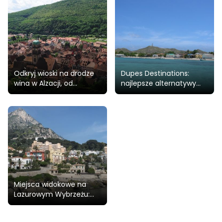
powietrzu
Odkryj wioski na drodze
Dupes Destinations:
wina w Alzacji, od
najlepsze alternatywy
popularnych po dobrze
dla znanych miejsc
strzeżone tajemnice
turystycznych
Miejsca widokowe na
Lazurowym Wybrzeżu:
naturalne punkty
widokowe, osady na