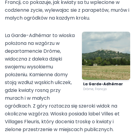
Francji, co pokazuje, jak kwiaty sa tu wplecione w
codzienne zycie, wylewajac sie z parapetów, murów i
malych ogródków na kazdym kroku.
La Garde-Adhémar to wioska
położona na wzgórzu w
departamencie Drôme,
widoczna z daleka dzięki
swojemu wysokiemu
położeniu. Kamienne domy
stoją wzdłuż wąskich uliczek,
La Garde-Adhémar
gdzie kwiaty rosną przy
Drôme, Francja
murach i w małych
ogródkach. Z góry roztacza się szeroki widok na
okoliczne wzgórza. Wioska posiada label Villes et
Villages Fleuris, który docenia troskę o kwiaty i
zielone przestrzenie w miejscach publicznych.