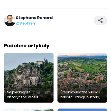
Stephane Renard
@stephren
Podobne artykuły
Najpiękniejsze
Średniowieczne wioski i
historyczne wioski
miasta Francji: historia,
Francji: kamienie, uliczki i
architektura, dziedzictwo
historie na świeżym
UNESCO