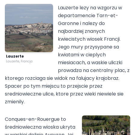
Lauzerte lezy na wzgorzu w
departamencie Tarn-et-
Garonne i nalezy do
najbardziej znanych
kwiecistych wiosek Francji.
Jego mury przysypane sa
kwiatami w cieplych
Lauzerte
Lauzerte, Francja
miesiacach, a waskie uliczki
prowadza na centralny plac, z
ktorego rozciaga sie widok na falujacy krajobraz.
Spacer po tym miejscu to przejscie przez
sredniowieczne ulice, ktore przez wieki niewiele sie
zmienily.
Conques-en-Rouergue to
średniowieczna wioska ukryta
w wąskiej dolinie Aveyron. Jej