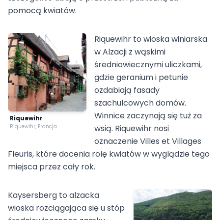
pomocą kwiatów.
Riquewihr to wioska winiarska
w Alzacji z wąskimi
średniowiecznymi uliczkami,
gdzie geranium i petunie
ozdabiają fasady
szachulcowych domów.
Winnice zaczynają się tuż za
Riquewihr
Riquewihr, Francja
wsią. Riquewihr nosi
oznaczenie Villes et Villages
Fleuris, które docenia rolę kwiatów w wyglądzie tego
miejsca przez cały rok.
Kaysersberg to alzacka
wioska rozciągająca się u stóp