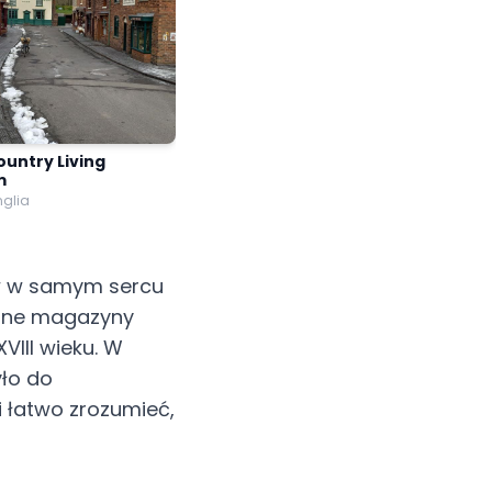
ountry Living
m
nglia
ów w samym sercu
lane magazyny
VIII wieku. W
yło do
 łatwo zrozumieć,