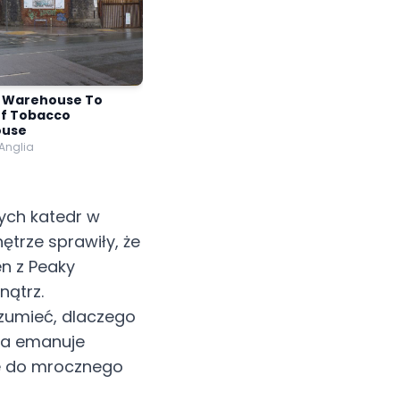
y Warehouse To
Of Tobacco
use
 Anglia
zych katedr w
nętrze sprawiły, że
en z Peaky
nątrz.
rozumieć, dlaczego
dra emanuje
uje do mrocznego