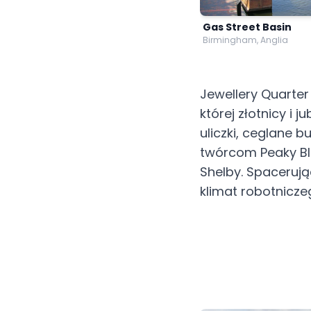
Gas Street Basin
Birmingham, Anglia
Jewellery Quarter
której złotnicy i j
uliczki, ceglane b
twórcom Peaky Bli
Shelby. Spacerują
klimat robotnicz