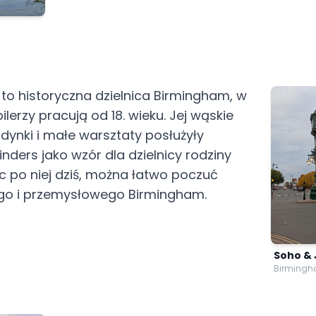
 to historyczna dzielnica Birmingham, w
ubilerzy pracują od 18. wieku. Jej wąskie
udynki i małe warsztaty posłużyły
nders jako wzór dla dzielnicy rodziny
c po niej dziś, można łatwo poczuć
ego i przemysłowego Birmingham.
Soho & 
Birmingh