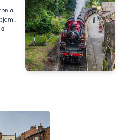
cenia
cjami,
ki