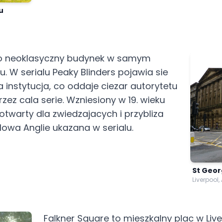
u
 to neoklasyczny budynek w samym
u. W serialu Peaky Blinders pojawia sie
na instytucja, co oddaje ciezar autorytetu
rzez cala serie. Wzniesiony w 19. wieku
 otwarty dla zwiedzajacych i przybliza
lowa Anglie ukazana w serialu.
St Geor
Liverpool,
Falkner Square to mieszkalny plac w Liv