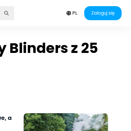
PL
Zaloguj się
 Blinders z 25
e, a