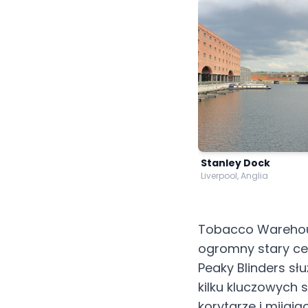
Stanley Dock
Liverpool, Anglia
Tobacco Warehous
ogromny stary ceg
Peaky Blinders sł
kilku kluczowych 
korytarze i mijają