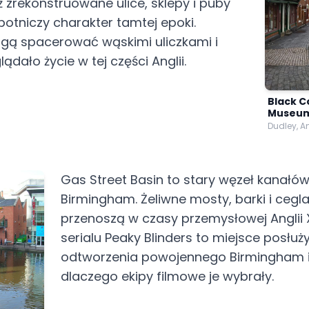
ż zrekonstruowane ulice, sklepy i puby
botniczy charakter tamtej epoki.
ą spacerować wąskimi uliczkami i
ądało życie w tej części Anglii.
Black C
Museu
Dudley, A
Gas Street Basin to stary węzeł kanał
Birmingham. Żeliwne mosty, barki i ceg
przenoszą w czasy przemysłowej Anglii X
serialu Peaky Blinders to miejsce posłuż
odtworzenia powojennego Birmingham i
dlaczego ekipy filmowe je wybrały.