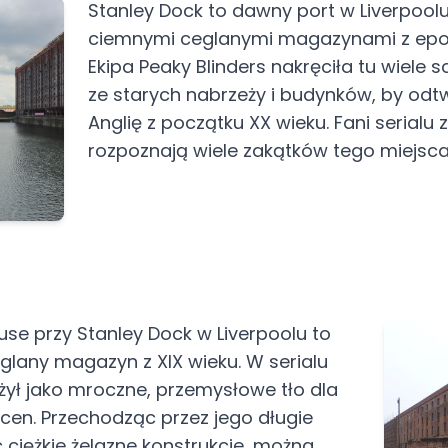
Stanley Dock to dawny port w Liverpool
ciemnymi ceglanymi magazynami z epok
Ekipa Peaky Blinders nakręciła tu wiele s
ze starych nabrzeży i budynków, by odt
Anglię z początku XX wieku. Fani serialu 
rozpoznają wiele zakątków tego miejsca
e przy Stanley Dock w Liverpoolu to
lany magazyn z XIX wieku. W serialu
użył jako mroczne, przemysłowe tło dla
scen. Przechodząc przez jego długie
c ciężkie żelazne konstrukcje, można