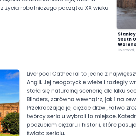
z życia robotniczego początku XX wieku.
Stanle
South 
Wareho
Liverpool,
Liverpool Cathedral to jedna z najwięks
Anglii. Jej neogotyckie wieże i rozległy w
stała się naturalną scenerią dla kilku sc
Blinders, zarówno wewnątrz, jak i na zew
Przekraczając jej ciężkie drzwi, łatwo z
twórcy serialu wybrali to miejsce. Kate
poczuciem ciężaru i historii, które pas
świata serialu.