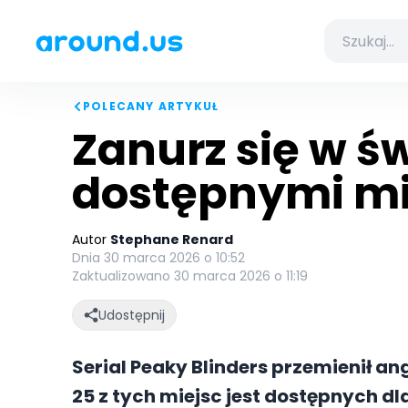
POLECANY ARTYKUŁ
Zanurz się w św
dostępnymi m
Autor
Stephane Renard
Dnia 30 marca 2026 o 10:52
Zaktualizowano 30 marca 2026 o 11:19
Udostępnij
Serial Peaky Blinders przemienił a
25 z tych miejsc jest dostępnych d