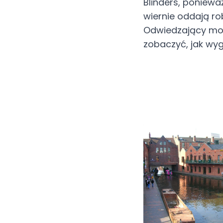
Blinders, poniewa
wiernie oddają ro
Odwiedzający mog
zobaczyć, jak wygl