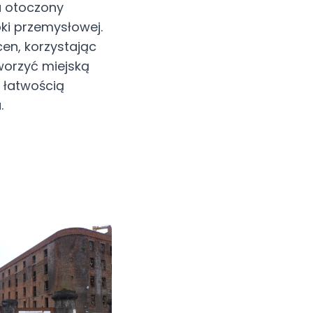
u otoczony
i przemysłowej.
cen, korzystając
worzyć miejską
z łatwością
.