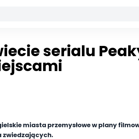
iecie serialu Peaky
iejscami
ngielskie miasta przemysłowe w plany filmow
la zwiedzających.