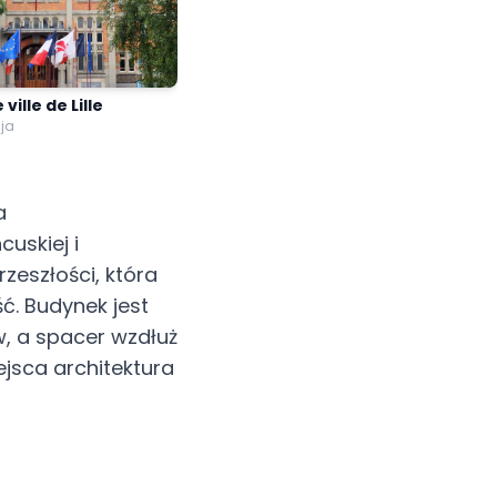
ville de Lille
cja
a
cuskiej i
rzeszłości, która
ć. Budynek jest
, a spacer wzdłuż
ejsca architektura