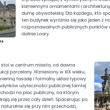
kamiennymi ornamentami i architektur
dumę obywatelską. Dla każdego, kto spa
ten budynek wyróżnia się jako jeden z na
rozpoznawalnych publicznych punktów 
dolinie Loary.
rs
 stoi w centrum miasta, od dawna
kcji porcelany. Wzniesiony w XIX wieku,
mienną fasadę i formalny układ typowy
udynków użyteczności publicznej tamtej
chodzi na plac publiczny, na którym
ają się przez cały dzień. Spacerując po
naturalnie się przy nim przechodzi,