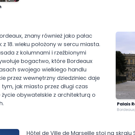
n
 Bordeaux, znany również jako pałac
 z 18. wieku położony w sercu miasta.
sada z kolumnami i rzeźbionymi
wołuje bogactwo, które Bordeaux
asach swojego wielkiego handlu
cie przez wewnętrzny dziedziniec daje
 tym, jak miasto przez długi czas
 życie obywatelskie z architekturą o
h.
Palais 
Bordeaux,
Hôtel de Ville de Marseille stoi na skraju