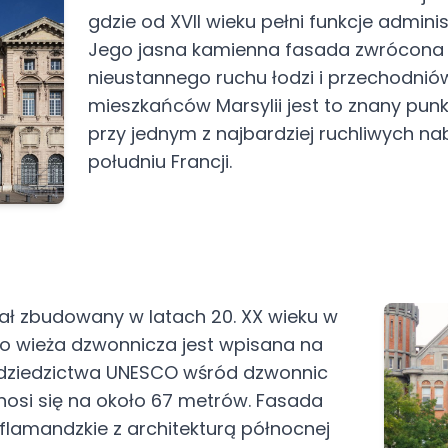
gdzie od XVII wieku pełni funkcje admini
Jego jasna kamienna fasada zwrócona j
nieustannego ruchu łodzi i przechodniów
mieszkańców Marsylii jest to znany punk
przy jednym z najbardziej ruchliwych na
południu Francji.
stał zbudowany w latach 20. XX wieku w
go wieża dzwonnicza jest wpisana na
 dziedzictwa UNESCO wśród dzwonnic
 wznosi się na około 67 metrów. Fasada
flamandzkie z architekturą północnej