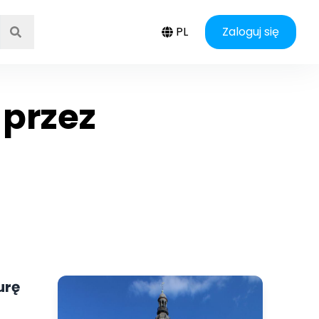
PL
Zaloguj się
 przez
urę