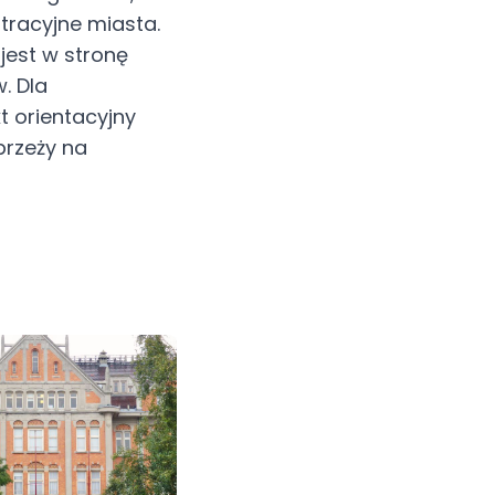
stracyjne miasta.
est w stronę
. Dla
t orientacyjny
brzeży na