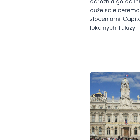
odróżnia go od in
duże sale ceremo
złoceniami. Capit
lokalnych Tuluzy.