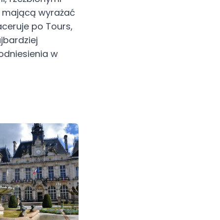
ą mającą wyrażać
ceruje po Tours,
jbardziej
odniesienia w