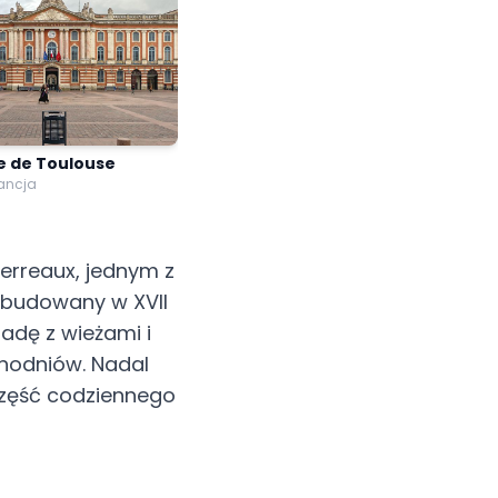
e de Toulouse
rancja
Terreaux, jednym z
Zbudowany w XVII
adę z wieżami i
hodniów. Nadal
 część codziennego