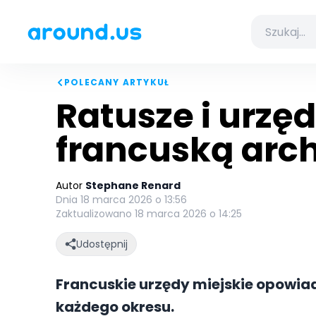
POLECANY ARTYKUŁ
Ratusze i urzęd
francuską arch
Autor
Stephane Renard
Dnia 18 marca 2026 o 13:56
Zaktualizowano 18 marca 2026 o 14:25
Udostępnij
Francuskie urzędy miejskie opowiad
każdego okresu.