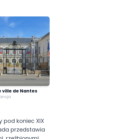
 ville de Nantes
rancja
y pod koniec XIX
sada przedstawia
mi, rzeźbionymi