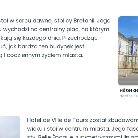
toi w sercu dawnej stolicy Bretanii. Jego
u wychodzi na centralny plac, na którym
kają się każdego dnia. Przechodząc
uć, jak bardzo ten budynek jest
ią i codziennym życiem miasta.
Hôtel de
Nantes, F
Hôtel de Ville de Tours został zbudowan
wieku i stoi w centrum miasta. Jego fa
styl Belle Époque, z symetrycznymi linia