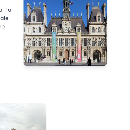
a. Ta
małe
ne