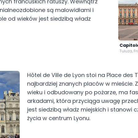
nych francuskich ratuszy. Wewnątrz
nialneozdobione są malowidłami i
ole od wieków jest siedzibą władz
Capitol
Tuluza, F
Hôtel de Ville de Lyon stoi na Place des 
najbardziej znanych placów w mieście. 
wieku i odbudowany po pożarze, ma fas
arkadami, która przyciąga uwagę przec
jest siedzibą władz miejskich i stanowi
życia w centrum Lyonu.