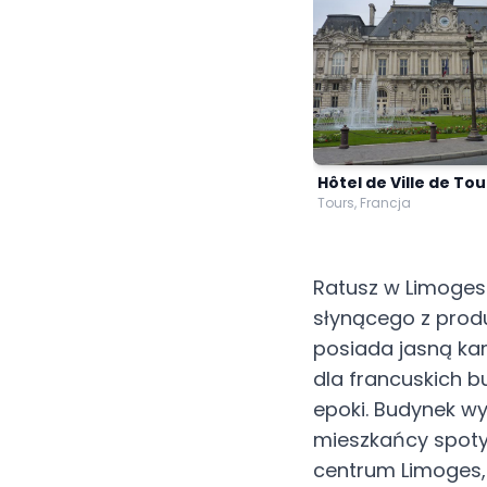
Hôtel de Ville de Tou
Tours, Francja
Ratusz w Limoges
słynącego z produ
posiada jasną ka
dla francuskich b
epoki. Budynek wy
mieszkańcy spotyk
centrum Limoges, 